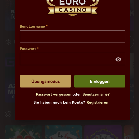
Benutzername
Progressive
Passwort
Übungsmodus
Einloggen
Passwort vergessen
oder
Benutzername?
€1,589,583.81
€118,989.21
€118,989.21
€11
Sie haben noch kein Konto?
Registrieren
Tischspiele