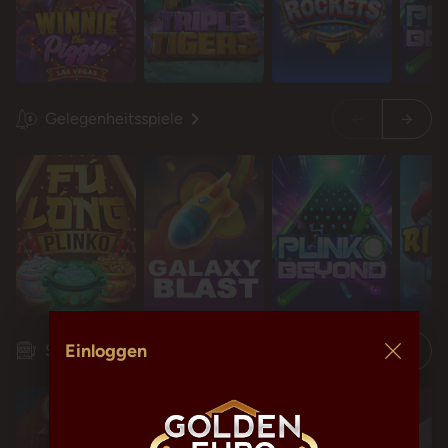
Gelegenheitsspiele
Restart
Restart
Idol mientra
Idol mientra
Einloggen
Spielautomaten