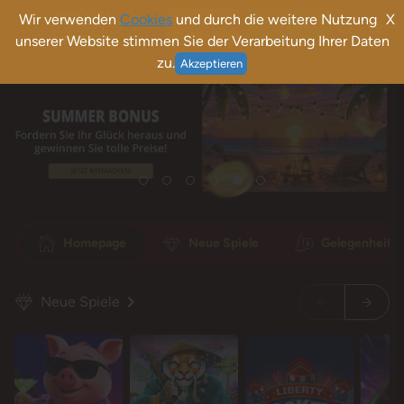
Wir verwenden
Cookies
und durch die weitere Nutzung
X
Registrieren
Einloggen
unserer Website stimmen Sie der Verarbeitung Ihrer Daten
zu.
Akzeptieren
Homepage
Neue Spiele
Gelegenheitss
Neue Spiele