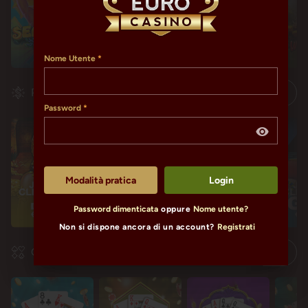
Nome Utente
Progressivi
Password
Modalità pratica
Login
Password dimenticata
oppure
Nome utente?
€96,957.67
€181,065.88
€234,163.06
€96
Non si dispone ancora di un account?
Registrati
Giochi da tavolo