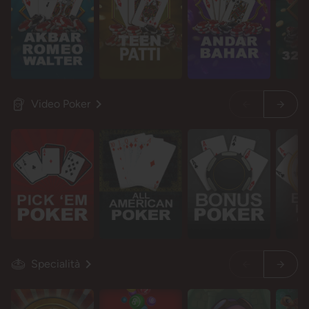
Video Poker
Specialità