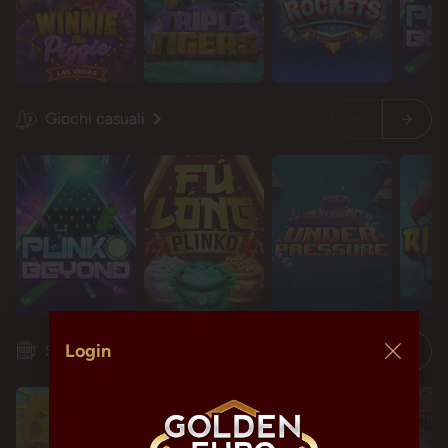
Giochi casuali
Restart
Restart
Idol mientra
Idol mientra
Login
Slot