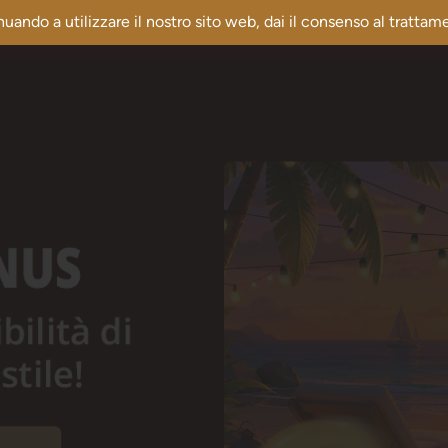
uando a utilizzare il nostro sito web, dai il consenso al trattame