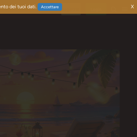
nto dei tuoi dati.
X
Accettare
Registrati
Login