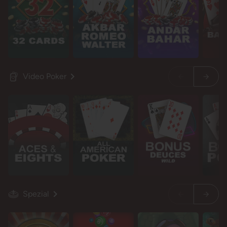
Video Poker
Spezial