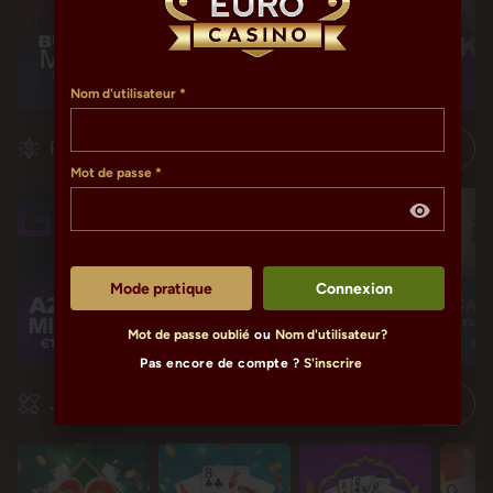
Nom d'utilisateur
Progressifs
Mot de passe
Mode pratique
Connexion
Mot de passe oublié
ou
Nom d'utilisateur?
€1,589,505.69
€119,226.09
€119,226.09
€11
Pas encore de compte ?
S'inscrire
Jeux de table