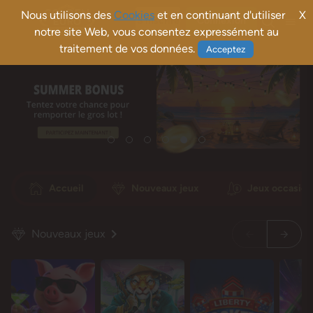
Nous utilisons des
Cookies
et en continuant d'utiliser
X
S'inscrire
Connexion
notre site Web, vous consentez expressément au
traitement de vos données.
Acceptez
Accueil
Nouveaux jeux
Jeux occasion
Nouveaux jeux