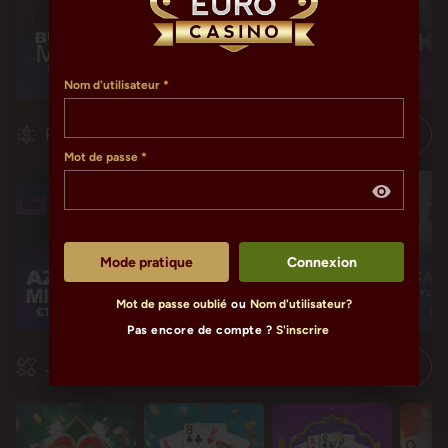
Nom d'utilisateur
Progressifs
Mot de passe
Mode pratique
Connexion
Mot de passe oublié
ou
Nom d'utilisateur?
€1,589,384.30
€118,813.51
€118,813.51
€11
Pas encore de compte ?
S'inscrire
Jeux de table