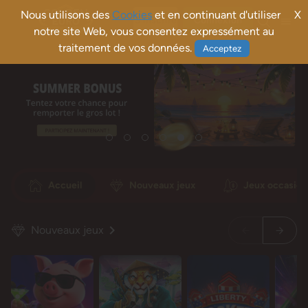
Nous utilisons des
Cookies
et en continuant d'utiliser
X
S'inscrire
Connexion
notre site Web, vous consentez expressément au
traitement de vos données.
Acceptez
Accueil
Nouveaux jeux
Jeux occasion
Nouveaux jeux