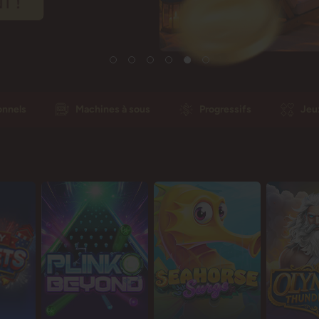
onnels
Machines à sous
Progressifs
Jeu
Restart
Restart
Idol mientras jugadores hacen apuestas
Idol mientras jugadores hacen apuestas