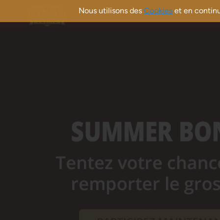
Nous utilisons des
Cookies
et en continu