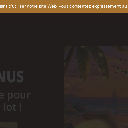
ant d'utiliser notre site Web, vous consentez expressément au