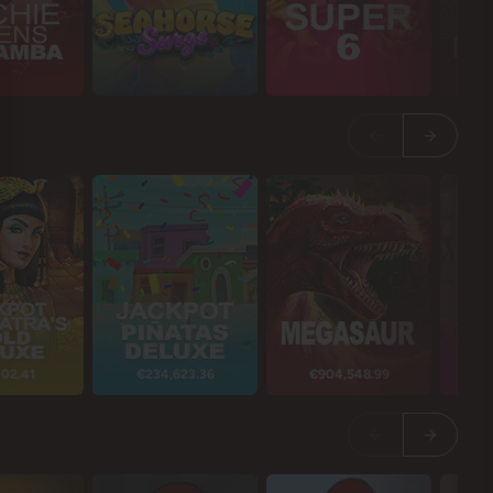
102.41
€234,623.36
€904,548.99
€