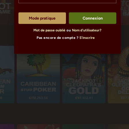
Mode pratique
Connexion
Mot de passe oublié
ou
Nom d'utilisateur?
Pas encore de compte ?
S'inscrire
56
€118,263.56
€97,102.41
€97,