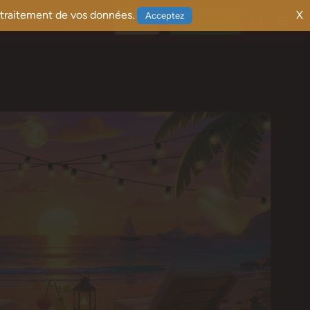
 traitement de vos données.
X
Acceptez
S'inscrire
Connexion